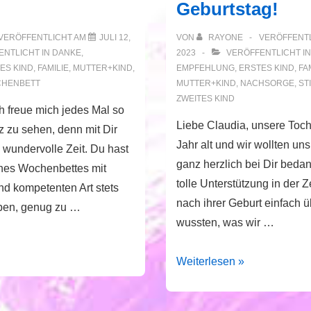
Geburtstag!
VERÖFFENTLICHT AM
JULI 12,
VON
RAYONE
VERÖFFENT
NTLICHT IN
DANKE
,
2023
VERÖFFENTLICHT I
ES KIND
,
FAMILIE
,
MUTTER+KIND
,
EMPFEHLUNG
,
ERSTES KIND
,
FA
HENBETT
MUTTER+KIND
,
NACHSORGE
,
ST
ZWEITES KIND
h freue mich jedes Mal so
Liebe Claudia, unsere Tocht
z zu sehen, denn mit Dir
Jahr alt und wir wollten u
 wundervolle Zeit. Du hast
ganz herzlich bei Dir beda
nes Wochenbettes mit
tolle Unterstützung in der Ze
nd kompetenten Art stets
nach ihrer Geburt einfach ü
ben, genug zu …
wussten, was wir …
Vielen
Weiterlesen »
Dank
zum