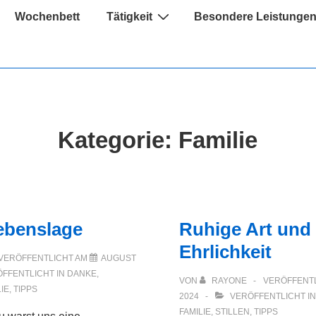
Wochenbett
Tätigkeit
Besondere Leistunge
Kategorie:
Familie
Lebenslage
Ruhige Art und
Ehrlichkeit
VERÖFFENTLICHT AM
AUGUST
FFENTLICHT IN
DANKE
,
VON
RAYONE
VERÖFFENT
IE
,
TIPPS
2024
VERÖFFENTLICHT I
FAMILIE
,
STILLEN
,
TIPPS