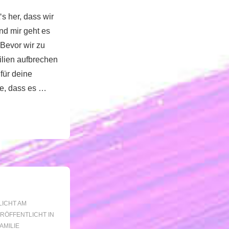
‘s her, dass wir
nd mir geht es
! Bevor wir zu
ilien aufbrechen
für deine
ge, dass es …
ICHT AM
RÖFFENTLICHT IN
AMILIE