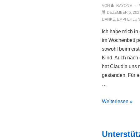
VON
RAYONE
DEZEMBER 5, 202
DANKE
,
EMPFEHLU
Ich habe mich in
im Wochenbett per
sowohl beim erst
Kind. Auch nach d
hat Claudia uns m
gestanden. Für a
…
angenehm,
Weiterlesen »
unaufgeregt,
authentisch
Unterstüt