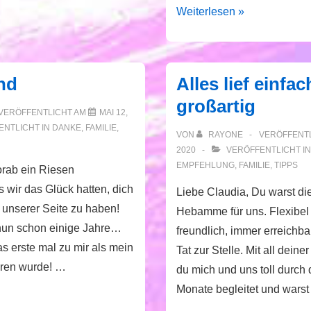
Absolute
Weiterlesen »
Bereicherung
im
Wochenbett
ind
Alles lief einfac
großartig
VERÖFFENTLICHT AM
MAI 12,
NTLICHT IN
DANKE
,
FAMILIE
,
VON
RAYONE
VERÖFFENT
2020
VERÖFFENTLICHT I
EMPFEHLUNG
,
FAMILIE
,
TIPPS
orab ein Riesen
wir das Glück hatten, dich
Liebe Claudia, Du warst die
unserer Seite zu haben!
Hebamme für uns. Flexibel
nun schon einige Jahre…
freundlich, immer erreichba
s erste mal zu mir als mein
Tat zur Stelle. Mit all deine
oren wurde! …
du mich und uns toll durch 
Monate begleitet und warst