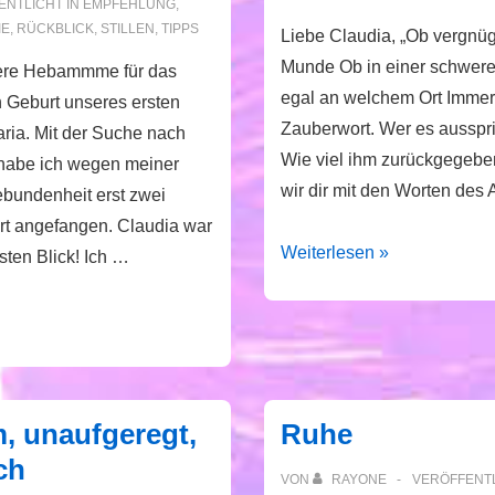
NTLICHT IN
EMPFEHLUNG
,
IE
,
RÜCKBLICK
,
STILLEN
,
TIPPS
Liebe Claudia, „Ob vergnüg
Munde Ob in einer schwer
ere Hebammme für das
egal an welchem Ort Immer 
 Geburt unseres ersten
Zauberwort. Wer es ausspri
ria. Mit der Suche nach
Wie viel ihm zurückgegebe
abe ich wegen meiner
wir dir mit den Worten des
ebundenheit erst zwei
rt angefangen. Claudia war
Theo
Weiterlesen »
sten Blick! Ich …
, unaufgeregt,
Ruhe
ch
VON
RAYONE
VERÖFFENT