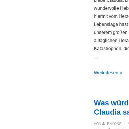
Liebe Claudia, D
wundervolle Heb
hiermit vom Herz
Lebenslage hast 
unserem großen 
alltäglichen Her
Katastrophen, die 
…
In
Weiterlesen »
jeder
Lebenslage
Was würde
Claudia s
VON
RAYONE