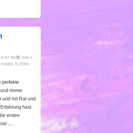
h
LICHT AM
JUNI 4,
N
DANKE
,
ELTERN
,
 perfekte
 und immer
r und mit Rat und
r Erfahrung hast
die ersten
 mit …