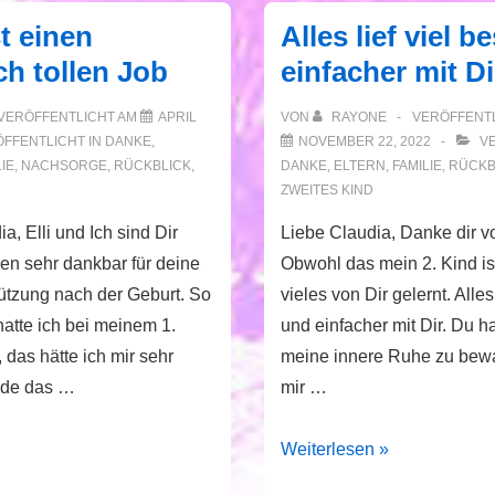
ersten
t einen
Alles lief viel 
Geburtstag!
ch tollen Job
einfacher mit Di
VERÖFFENTLICHT AM
APRIL
VON
RAYONE
VERÖFFENTL
FFENTLICHT IN
DANKE
,
NOVEMBER 22, 2022
VE
IE
,
NACHSORGE
,
RÜCKBLICK
,
DANKE
,
ELTERN
,
FAMILIE
,
RÜCKB
ZWEITES KIND
a, Elli und Ich sind Dir
Liebe Claudia, Danke dir vo
zen sehr dankbar für deine
Obwohl das mein 2. Kind is
tützung nach der Geburt. So
vieles von Dir gelernt. Alles
atte ich bei meinem 1.
und einfacher mit Dir. Du h
, das hätte ich mir sehr
meine innere Ruhe zu bewa
ade das …
mir …
Alles
Weiterlesen »
lief