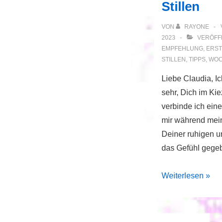
Stillen
VON
RAYONE
2023
VERÖFFE
EMPFEHLUNG
,
ERST
STILLEN
,
TIPPS
,
WOC
Liebe Claudia, Ic
sehr, Dich im Kie
verbinde ich eine
mir während mei
Deiner ruhigen u
das Gefühl gege
Unterstützung
Weiterlesen »
beim
Stillen