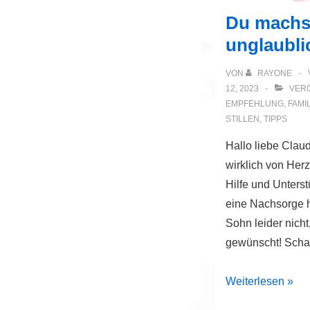
Du machs
unglaubli
VON
RAYONE
12, 2023
VERÖ
EMPFEHLUNG
,
FAMIL
STILLEN
,
TIPPS
Hallo liebe Claudi
wirklich von Her
Hilfe und Unters
eine Nachsorge h
Sohn leider nicht
gewünscht! Sch
Du
Weiterlesen »
machst