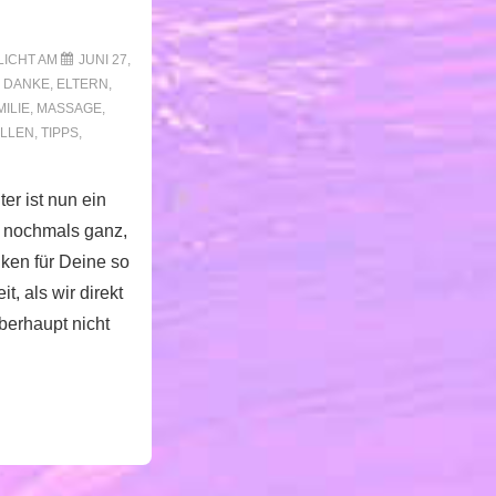
LICHT AM
JUNI 27,
N
DANKE
,
ELTERN
,
MILIE
,
MASSAGE
,
ILLEN
,
TIPPS
,
er ist nun ein
ns nochmals ganz,
nken für Deine so
it, als wir direkt
berhaupt nicht