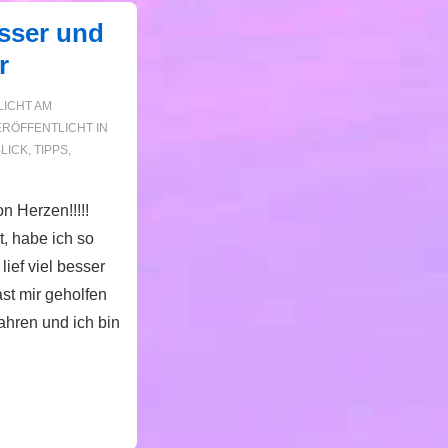
besser und
r
ICHT AM
RÖFFENTLICHT IN
LICK
,
TIPPS
,
n Herzen!!!!!
t, habe ich so
 lief viel besser
ast mir geholfen
hren und ich bin