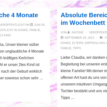
viel
besser
che 4 Monate
Absolute Berei
und
im Wochenbett
einfacher
VERÖFFENTLICHT AM
JUNI 30,
mit
NTLICHT IN
DANKE
,
FAMILIE
,
VON
RAYONE
VERÖFFENTL
ES KIND
Dir
SEPTEMBER 29, 2021
V
DANKE
,
ELTERN
,
EMPFEHLUNG
,
ia, Unser kleiner süßer
FAMILIE
,
TIPPS
hon unglaubliche 4 Monate
Liebe Claudia, wir danken d
ch kräftiges Kerlchen
Begleitung bei unseren erst
 er unser 2tes Kind ist
kleine Familie! Mit deiner i
t nach der Geburt wirklich
offenen Art hast du uns von
nser sowieso schon sehr …
unserem intuitiven Umgang
Tochter bestärkt und uns vie
Tipps …