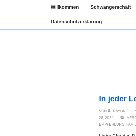
↓
Hauptnavigation
Willkommen
Schwangerschaft
Zum
Inhalt
Datenschutzerklärung
In jeder 
VON
RAYONE
28, 2024
VERÖ
EMPFEHLUNG
,
FAMIL