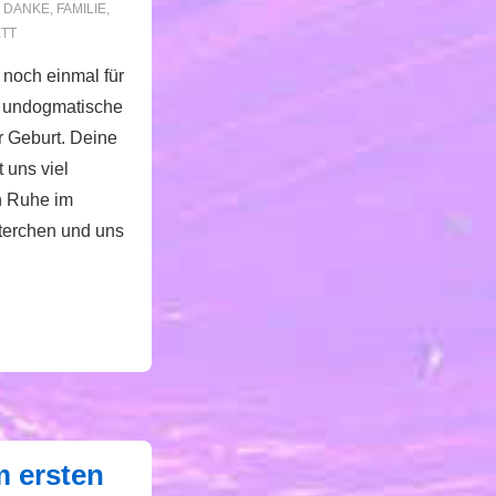
N
DANKE
,
FAMILIE
,
TT
 noch einmal für
d undogmatische
r Geburt. Deine
t uns viel
h Ruhe im
erchen und uns
m ersten