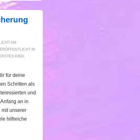
cherung
ICHT AM
ERÖFFENTLICHT IN
ERSTES KIND
,
ir für deine
en Schritten als
nteressierten und
 Anfang an in
 mit unserer
le hilfreiche