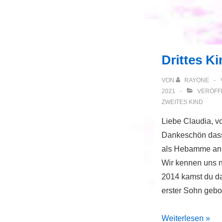
Drittes K
VON
RAYONE
2021
VERÖFFE
ZWEITES KIND
Liebe Claudia, v
Dankeschön dass 
als Hebamme an 
Wir kennen uns 
2014 kamst du da
erster Sohn geb
Drittes
Weiterlesen »