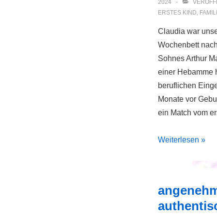
2024
VERÖFFE
ERSTES KIND
,
FAMIL
Claudia war uns
Wochenbett nach
Sohnes Arthur Ma
einer Hebamme h
beruflichen Eing
Monate vor Gebu
ein Match vom er
Was
Weiterlesen »
würde
wohl
jetzt
angenehm
Claudia
authentis
sagen?