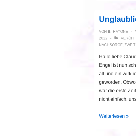
einen
unglaublich
Unglaubli
tollen
Job
VON
RAYONE
2022
VERÖFFE
NACHSORGE
,
ZWEIT
Hallo liebe Claud
Engel ist nun sc
alt und ein wirkli
geworden. Obwohl
war die erste Zei
nicht einfach, u
Unglaubliche
Weiterlesen »
4
Monate