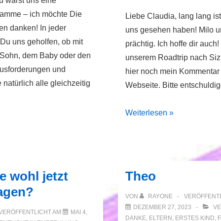
u warst uns eine
amme – ich möchte Die
Liebe Claudia, lang lang ist
en danken! In jeder
uns gesehen haben! Milo u
Du uns geholfen, ob mit
prächtig. Ich hoffe dir auch
Sohn, dem Baby oder den
unserem Roadtrip nach Siz
ausforderungen und
hier noch mein Kommentar 
natürlich alle gleichzeitig
Webseite. Bitte entschuldi
Ruhige
Weiterlesen »
Art
und
Ehrlichkeit
 wohl jetzt
Theo
agen?
VON
RAYONE
VERÖFFENTL
DEZEMBER 27, 2023
VE
VERÖFFENTLICHT AM
MAI 4,
DANKE
,
ELTERN
,
ERSTES KIND
,
F