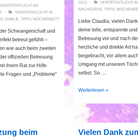
2023
VERÖFFENTLICHT I
VERÖFFENTLICHT AM
NACHSORGE
,
TIPPS
,
WOCHENBE
3
VERÖFFENTLICHT IN
NG
,
FAMILIE
,
TIPPS
,
WOCHENBETT
Liebe Claudia, vielen Dank
deine tolle, entspannte un
 der Schwangerschaft und
Betreuung vor und nach de
fekt betreut gefühlt –
herzliche und direkte Art ha
en wie auch beim zweiten
beigebracht, vor allem auc
er offiziellen Betreuung
Umgang mit unserem Töcht
it ihrem Rat zur Hilfe
selbst. So …
lle Fragen und „Probleme“
Ruhe
Weiterlesen »
zung beim
Vielen Dank zu