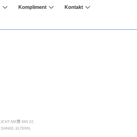
n
Kompliment
Kontakt
LICHT AM
MAI 22,
N
DANKE
,
ELTERN
,