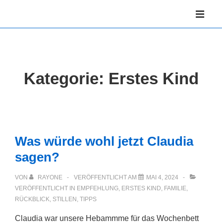
↓
Hauptnav
Zum
ME
Inhalt
Kategorie:
Erstes Kind
Was würde wohl jetzt Claudia
sagen?
VON
RAYONE
VERÖFFENTLICHT AM
MAI 4, 2024
VERÖFFENTLICHT IN
EMPFEHLUNG
,
ERSTES KIND
,
FAMILIE
,
RÜCKBLICK
,
STILLEN
,
TIPPS
Claudia war unsere Hebammme für das Wochenbett