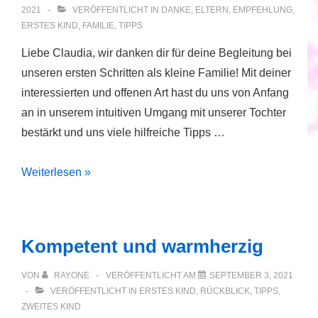
2021
VERÖFFENTLICHT IN
DANKE
,
ELTERN
,
EMPFEHLUNG
,
ERSTES KIND
,
FAMILIE
,
TIPPS
Liebe Claudia, wir danken dir für deine Begleitung bei
unseren ersten Schritten als kleine Familie! Mit deiner
interessierten und offenen Art hast du uns von Anfang
an in unserem intuitiven Umgang mit unserer Tochter
bestärkt und uns viele hilfreiche Tipps …
Absolute
Weiterlesen »
Bereicherung
im
Wochenbett
Kompetent und warmherzig
VON
RAYONE
VERÖFFENTLICHT AM
SEPTEMBER 3, 2021
VERÖFFENTLICHT IN
ERSTES KIND
,
RÜCKBLICK
,
TIPPS
,
ZWEITES KIND