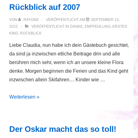
Rückblick auf 2007
VON
RAYONE
VERÖFFENTLICHT AM
SEPTEMBER 10,
2022
VERÖFFENTLICHT IN
DANKE
,
EMPFEHLUNG
,
ERSTES
KIND
,
RÜCKBLICK
Liebe Claudia, nun habe ich dein Gästebuch gesichtet,
da sind ja inzwischen etliche Beitrage drin und alle
berühren mich sehr, wenn ich an unsere kleine Flora
denke. Morgen beginnen die Ferien und das Kind geht
inzwischen allein Skifahren… Kinder wie …
Rückblick
Weiterlesen »
auf
2007
Der Oskar macht das so toll!