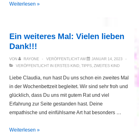
Vielen
Weiterlesen »
Dank
zum
ersten
Ein weiteres Mal: Vielen lieben
Geburtstag!
Dank!!!
VON
RAYONE
VERÖFFENTLICHT AM
JANUAR 14, 2023
VERÖFFENTLICHT IN
ERSTES KIND
,
TIPPS
,
ZWEITES KIND
Liebe Claudia, nun hast Du uns schon ein zweites Mal
in der Wochenbettzeit begleitet. Wir sind sehr froh und
glücklich, dass Du uns mit gutem Rat und viel
Erfahrung zur Seite gestanden hast. Deine
empathische und einfühlsame Art hat besonders …
Ein
Weiterlesen »
weiteres