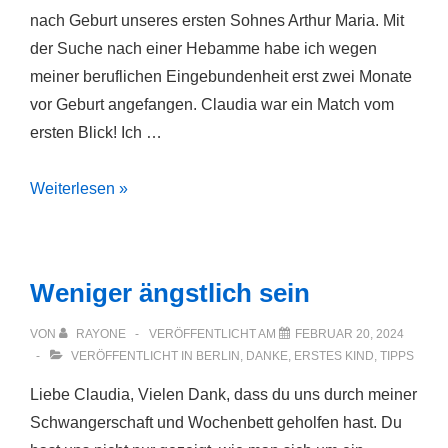
nach Geburt unseres ersten Sohnes Arthur Maria. Mit
der Suche nach einer Hebamme habe ich wegen
meiner beruflichen Eingebundenheit erst zwei Monate
vor Geburt angefangen. Claudia war ein Match vom
ersten Blick! Ich …
Was
Weiterlesen »
würde
wohl
jetzt
Weniger ängstlich sein
Claudia
sagen?
VON
RAYONE
VERÖFFENTLICHT AM
FEBRUAR 20, 2024
VERÖFFENTLICHT IN
BERLIN
,
DANKE
,
ERSTES KIND
,
TIPPS
Liebe Claudia, Vielen Dank, dass du uns durch meiner
Schwangerschaft und Wochenbett geholfen hast. Du