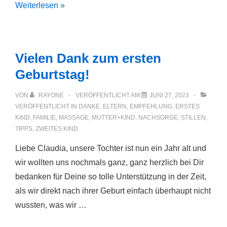
Unterstützung
Weiterlesen »
beim
Stillen
Vielen Dank zum ersten
Geburtstag!
VON
RAYONE
VERÖFFENTLICHT AM
JUNI 27, 2023
VERÖFFENTLICHT IN
DANKE
,
ELTERN
,
EMPFEHLUNG
,
ERSTES
KIND
,
FAMILIE
,
MASSAGE
,
MUTTER+KIND
,
NACHSORGE
,
STILLEN
,
TIPPS
,
ZWEITES KIND
Liebe Claudia, unsere Tochter ist nun ein Jahr alt und
wir wollten uns nochmals ganz, ganz herzlich bei Dir
bedanken für Deine so tolle Unterstützung in der Zeit,
als wir direkt nach ihrer Geburt einfach überhaupt nicht
wussten, was wir …