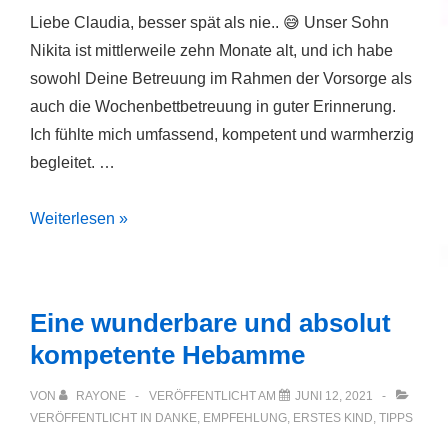
Liebe Claudia, besser spät als nie.. 😅 Unser Sohn
Nikita ist mittlerweile zehn Monate alt, und ich habe
sowohl Deine Betreuung im Rahmen der Vorsorge als
auch die Wochenbettbetreuung in guter Erinnerung.
Ich fühlte mich umfassend, kompetent und warmherzig
begleitet. …
Kompetent
Weiterlesen »
und
warmherzig
Eine wunderbare und absolut
kompetente Hebamme
VON
RAYONE
VERÖFFENTLICHT AM
JUNI 12, 2021
VERÖFFENTLICHT IN
DANKE
,
EMPFEHLUNG
,
ERSTES KIND
,
TIPPS