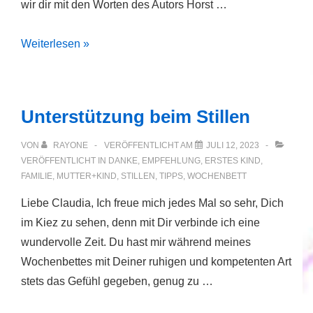
wir dir mit den Worten des Autors Horst …
Theo
Weiterlesen »
Unterstützung beim Stillen
VON
RAYONE
VERÖFFENTLICHT AM
JULI 12, 2023
VERÖFFENTLICHT IN
DANKE
,
EMPFEHLUNG
,
ERSTES KIND
,
FAMILIE
,
MUTTER+KIND
,
STILLEN
,
TIPPS
,
WOCHENBETT
Liebe Claudia, Ich freue mich jedes Mal so sehr, Dich
im Kiez zu sehen, denn mit Dir verbinde ich eine
wundervolle Zeit. Du hast mir während meines
Wochenbettes mit Deiner ruhigen und kompetenten Art
stets das Gefühl gegeben, genug zu …