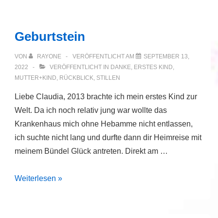
Mal:
Vielen
Geburtstein
lieben
Dank!!!
VON
RAYONE
VERÖFFENTLICHT AM
SEPTEMBER 13,
2022
VERÖFFENTLICHT IN
DANKE
,
ERSTES KIND
,
MUTTER+KIND
,
RÜCKBLICK
,
STILLEN
Liebe Claudia, 2013 brachte ich mein erstes Kind zur
Welt. Da ich noch relativ jung war wollte das
Krankenhaus mich ohne Hebamme nicht entlassen,
ich suchte nicht lang und durfte dann dir Heimreise mit
meinem Bündel Glück antreten. Direkt am …
Geburtstein
Weiterlesen »