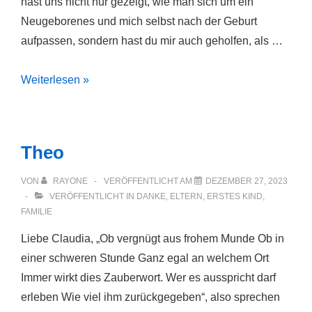
hast uns nicht nur gezeigt, wie man sich um ein
Neugeborenes und mich selbst nach der Geburt
aufpassen, sondern hast du mir auch geholfen, als …
Weniger
Weiterlesen »
ängstlich
sein
Theo
VON
RAYONE
VERÖFFENTLICHT AM
DEZEMBER 27, 2023
VERÖFFENTLICHT IN
DANKE
,
ELTERN
,
ERSTES KIND
,
FAMILIE
Liebe Claudia, „Ob vergnügt aus frohem Munde Ob in
einer schweren Stunde Ganz egal an welchem Ort
Immer wirkt dies Zauberwort. Wer es ausspricht darf
erleben Wie viel ihm zurückgegeben“, also sprechen