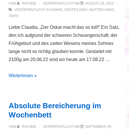
VON
RAYONE
VERÖFFENTLICHT AM
AUGUST 29, 2022
VERÖFFENTLICHT IN
DANKE
,
ERSTES KIND
,
MUTTER+KIND
,
TIPPS
Liebe Claudia, „Der Oskar macht das so toll!“ Ein Satz,
den ich aufgrund der schweren Schwangerschaft, der
Frühgeburt und des zarten Wesens meines Sohnes
lange nicht so richtig glauben konnte. Gestartet mit
2100g am 20.06.22 sind wir heute am 17.08.22 …
Der
Weiterlesen »
Oskar
macht
das
Absolute Bereicherung im
so
Wochenbett
toll!
VON
RAYONE
VERÖFFENTLICHT AM
SEPTEMBER 29,