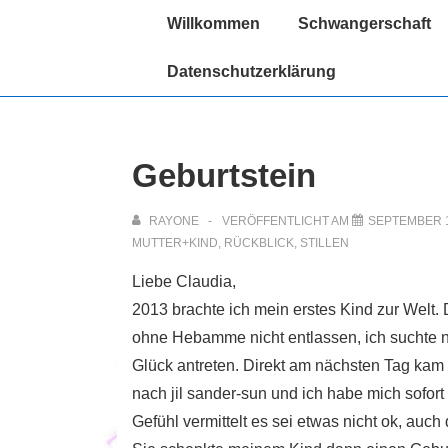
↓
Hauptnavigation
Willkommen
Schwangerschaft
Zum
Inhalt
Datenschutzerklärung
Geburtstein
RAYONE
VERÖFFENTLICHT AM
SEPTEMBER 1
MUTTER+KIND
,
RÜCKBLICK
,
STILLEN
Liebe Claudia,
2013 brachte ich mein erstes Kind zur Welt.
ohne Hebamme nicht entlassen, ich suchte n
Glück antreten. Direkt am nächsten Tag kam
nach jil sander-sun und ich habe mich sofort
Gefühl vermittelt es sei etwas nicht ok, auch