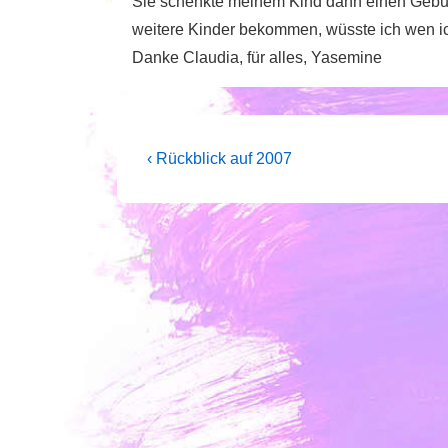
Sie schenkte meinem Kind dann einen Geburts
weitere Kinder bekommen, wüsste ich wen ic
Danke Claudia, für alles, Yasemine
Beitragsnavigation
Vorheriger
‹ Rückblick auf 2007
Beitrag
ist