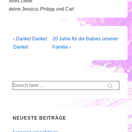
Alles Liebe
deine Jessica, Philipp und Carl
Beitragsnavigation
Vorheriger
Nächster
‹ Danke! Danke!
20 Jahre für die Babies unserer
Beitrag
Beitrag
Danke!
Familie ›
ist
ist
Suche
nach:
NEUESTE BEITRÄGE