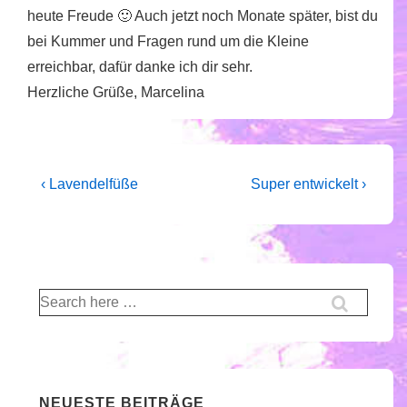
heute Freude 🙂 Auch jetzt noch Monate später, bist du
bei Kummer und Fragen rund um die Kleine
erreichbar, dafür danke ich dir sehr.
Herzliche Grüße, Marcelina
Beitragsnavigation
Vorheriger
Nächster
‹ Lavendelfüße
Super entwickelt ›
Beitrag
Beitrag
ist
ist
Suche
nach:
NEUESTE BEITRÄGE