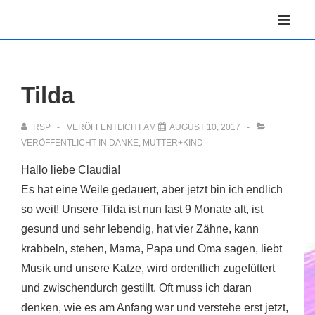
↓
Hauptnav
Zum
ME
Inhalt
Tilda
RSP
VERÖFFENTLICHT AM
AUGUST 10, 2017
VERÖFFENTLICHT IN
DANKE
,
MUTTER+KIND
Hallo liebe Claudia!
Es hat eine Weile gedauert, aber jetzt bin ich endlich
so weit! Unsere Tilda ist nun fast 9 Monate alt, ist
gesund und sehr lebendig, hat vier Zähne, kann
krabbeln, stehen, Mama, Papa und Oma sagen, liebt
Musik und unsere Katze, wird ordentlich zugefüttert
und zwischendurch gestillt. Oft muss ich daran
denken, wie es am Anfang war und verstehe erst jetzt,